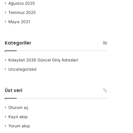
Ağustos 2025
Temmuz 2025
Mayıs 2021
Kategoriler
Kolaybet 2026 Güncel Giriş Adresleri
Uncategorized
Üst veri
Oturum aç
Kayıt akışı
Yorum akışı