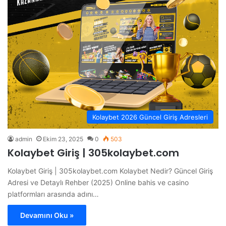
Kolaybet 2026 Güncel Giriş Adresleri
admin
Ekim 23, 2025
0
503
Kolaybet Giriş | 305kolaybet.com
Kolaybet Giriş | 305kolaybet.com Kolaybet Nedir? Güncel Giriş
Adresi ve Detaylı Rehber (2025) Online bahis ve casino
platformları arasında adını…
Devamını Oku »