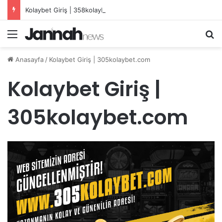
Kolaybet Giriş | 358kolaybet.com
Menü
Ar
Anasayfa
/
Kolaybet Giriş | 305kolaybet.com
Kolaybet Giriş |
305kolaybet.com