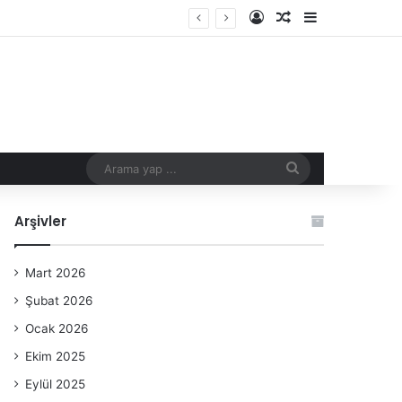
Kayıt Ol
Rastgele Makale
Kenar Bölme
Arama
yap
Arşivler
...
Mart 2026
Şubat 2026
Ocak 2026
Ekim 2025
Eylül 2025