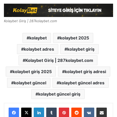
Kolaybet Giriş | 287kolaybet.com
kolaybet
kolaybet 2025
kolaybet adres
kolaybet giriş
Kolaybet Giriş | 287kolaybet.com
kolaybet giriş 2025
kolaybet giriş adresi
kolaybet güncel
kolaybet güncel adres
kolaybet güncel giriş
LinkedIn
Tumblr
Pinterest
Reddit
VKontakte
E-Posta ile paylaş