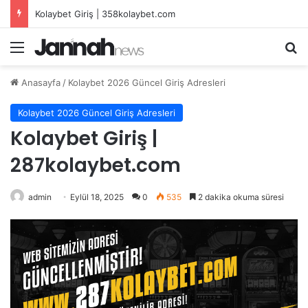
Kolaybet Giriş | 358kolaybet.com
Menü
Ar
Anasayfa
/
Kolaybet 2026 Güncel Giriş Adresleri
Kolaybet 2026 Güncel Giriş Adresleri
Kolaybet Giriş |
287kolaybet.com
admin
Eylül 18, 2025
0
535
2 dakika okuma süresi