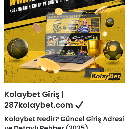
Kolaybet Giriş |
287kolaybet.com
Kolaybet Nedir? Güncel Giriş Adresi
ve Detaylı Rehber (2025)