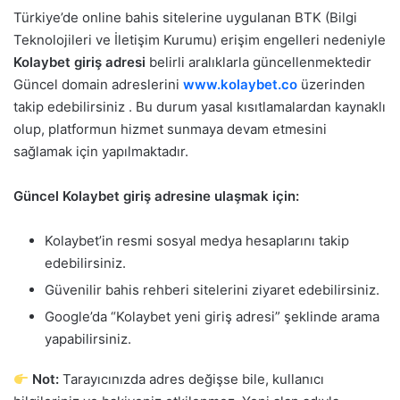
Türkiye’de online bahis sitelerine uygulanan BTK (Bilgi
Teknolojileri ve İletişim Kurumu) erişim engelleri nedeniyle
Kolaybet giriş adresi
belirli aralıklarla güncellenmektedir
Güncel domain adreslerini
www.kolaybet.co
üzerinden
takip edebilirsiniz . Bu durum yasal kısıtlamalardan kaynaklı
olup, platformun hizmet sunmaya devam etmesini
sağlamak için yapılmaktadır.
Güncel Kolaybet giriş adresine ulaşmak için:
Kolaybet’in resmi sosyal medya hesaplarını takip
edebilirsiniz.
Güvenilir bahis rehberi sitelerini ziyaret edebilirsiniz.
Google’da “Kolaybet yeni giriş adresi” şeklinde arama
yapabilirsiniz.
Not:
Tarayıcınızda adres değişse bile, kullanıcı