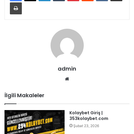
Yazdır
admin
Web
sitesi
İlgili Makaleler
Kolaybet Giriş |
353kolaybet.com
Şubat 23, 2026