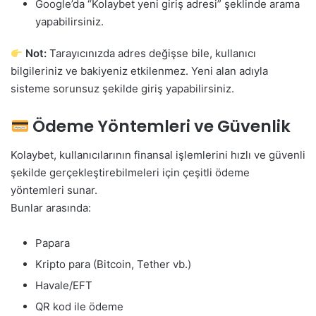
Google’da “Kolaybet yeni giriş adresi” şeklinde arama
yapabilirsiniz.
Not:
Tarayıcınızda adres değişse bile, kullanıcı
bilgileriniz ve bakiyeniz etkilenmez. Yeni alan adıyla
sisteme sorunsuz şekilde giriş yapabilirsiniz.
Ödeme Yöntemleri ve Güvenlik
Kolaybet, kullanıcılarının finansal işlemlerini hızlı ve güvenli
şekilde gerçekleştirebilmeleri için çeşitli ödeme
yöntemleri sunar.
Bunlar arasında:
Papara
Kripto para (Bitcoin, Tether vb.)
Havale/EFT
QR kod ile ödeme