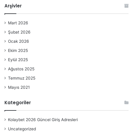
Arşivler
Mart 2026
Şubat 2026
Ocak 2026
Ekim 2025
Eylül 2025
Ağustos 2025
Temmuz 2025
Mayıs 2021
Kategoriler
Kolaybet 2026 Güncel Giriş Adresleri
Uncategorized