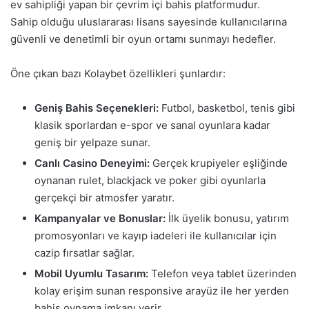
ev sahipliği yapan bir çevrim içi bahis platformudur.
Sahip olduğu uluslararası lisans sayesinde kullanıcılarına
güvenli ve denetimli bir oyun ortamı sunmayı hedefler.
Öne çıkan bazı Kolaybet özellikleri şunlardır:
Geniş Bahis Seçenekleri:
Futbol, basketbol, tenis gibi
klasik sporlardan e-spor ve sanal oyunlara kadar
geniş bir yelpaze sunar.
Canlı Casino Deneyimi:
Gerçek krupiyeler eşliğinde
oynanan rulet, blackjack ve poker gibi oyunlarla
gerçekçi bir atmosfer yaratır.
Kampanyalar ve Bonuslar:
İlk üyelik bonusu, yatırım
promosyonları ve kayıp iadeleri ile kullanıcılar için
cazip fırsatlar sağlar.
Mobil Uyumlu Tasarım:
Telefon veya tablet üzerinden
kolay erişim sunan responsive arayüz ile her yerden
bahis oynama imkanı verir.