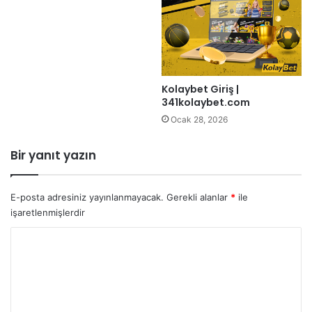
Kolaybet Giriş |
341kolaybet.com
Ocak 28, 2026
Bir yanıt yazın
E-posta adresiniz yayınlanmayacak.
Gerekli alanlar
*
ile
işaretlenmişlerdir
Y
o
r
u