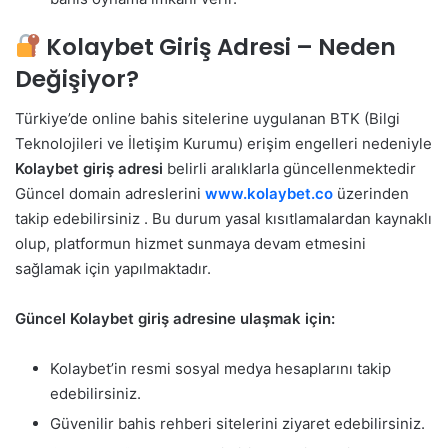
Kolaybet Giriş Adresi – Neden
Değişiyor?
Türkiye’de online bahis sitelerine uygulanan BTK (Bilgi
Teknolojileri ve İletişim Kurumu) erişim engelleri nedeniyle
Kolaybet giriş adresi
belirli aralıklarla güncellenmektedir
Güncel domain adreslerini
www.kolaybet.co
üzerinden
takip edebilirsiniz . Bu durum yasal kısıtlamalardan kaynaklı
olup, platformun hizmet sunmaya devam etmesini
sağlamak için yapılmaktadır.
Güncel Kolaybet giriş adresine ulaşmak için:
Kolaybet’in resmi sosyal medya hesaplarını takip
edebilirsiniz.
Güvenilir bahis rehberi sitelerini ziyaret edebilirsiniz.