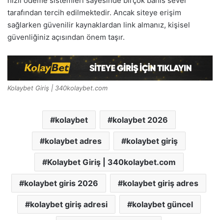
hızlı ödeme sistemleri sayesinde birçok bahis sever
tarafından tercih edilmektedir. Ancak siteye erişim
sağlarken güvenilir kaynaklardan link almanız, kişisel
güvenliğiniz açısından önem taşır.
Kolaybet Giriş | 340kolaybet.com
kolaybet
kolaybet 2026
kolaybet adres
kolaybet giriş
Kolaybet Giriş | 340kolaybet.com
kolaybet giris 2026
kolaybet giriş adres
kolaybet giriş adresi
kolaybet güncel