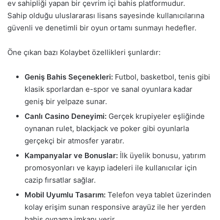
ev sahipliği yapan bir çevrim içi bahis platformudur.
Sahip olduğu uluslararası lisans sayesinde kullanıcılarına
güvenli ve denetimli bir oyun ortamı sunmayı hedefler.
Öne çıkan bazı Kolaybet özellikleri şunlardır:
Geniş Bahis Seçenekleri:
Futbol, basketbol, tenis gibi
klasik sporlardan e-spor ve sanal oyunlara kadar
geniş bir yelpaze sunar.
Canlı Casino Deneyimi:
Gerçek krupiyeler eşliğinde
oynanan rulet, blackjack ve poker gibi oyunlarla
gerçekçi bir atmosfer yaratır.
Kampanyalar ve Bonuslar:
İlk üyelik bonusu, yatırım
promosyonları ve kayıp iadeleri ile kullanıcılar için
cazip fırsatlar sağlar.
Mobil Uyumlu Tasarım:
Telefon veya tablet üzerinden
kolay erişim sunan responsive arayüz ile her yerden
bahis oynama imkanı verir.