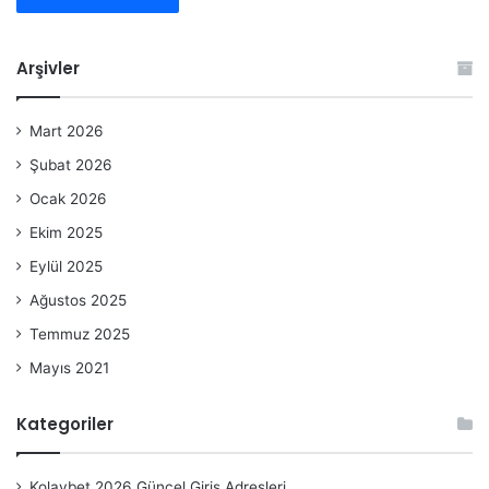
Arşivler
Mart 2026
Şubat 2026
Ocak 2026
Ekim 2025
Eylül 2025
Ağustos 2025
Temmuz 2025
Mayıs 2021
Kategoriler
Kolaybet 2026 Güncel Giriş Adresleri