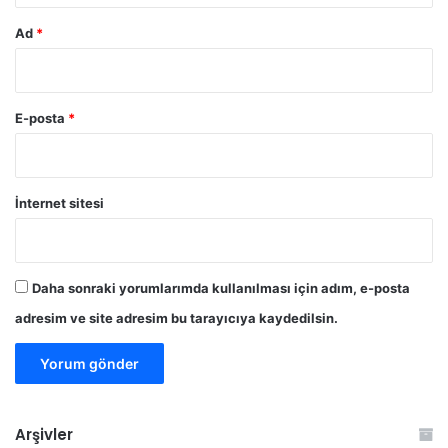
Ad
*
E-posta
*
İnternet sitesi
Daha sonraki yorumlarımda kullanılması için adım, e-posta
adresim ve site adresim bu tarayıcıya kaydedilsin.
Arşivler