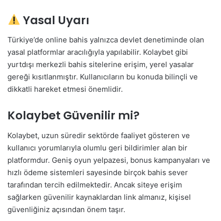
Yasal Uyarı
Türkiye’de online bahis yalnızca devlet denetiminde olan
yasal platformlar aracılığıyla yapılabilir. Kolaybet gibi
yurtdışı merkezli bahis sitelerine erişim, yerel yasalar
gereği kısıtlanmıştır. Kullanıcıların bu konuda bilinçli ve
dikkatli hareket etmesi önemlidir.
Kolaybet Güvenilir mi?
Kolaybet, uzun süredir sektörde faaliyet gösteren ve
kullanıcı yorumlarıyla olumlu geri bildirimler alan bir
platformdur. Geniş oyun yelpazesi, bonus kampanyaları ve
hızlı ödeme sistemleri sayesinde birçok bahis sever
tarafından tercih edilmektedir. Ancak siteye erişim
sağlarken güvenilir kaynaklardan link almanız, kişisel
güvenliğiniz açısından önem taşır.