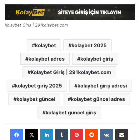
Kolaybet Giriş | 291kolaybet.com
kolaybet
kolaybet 2025
kolaybet adres
kolaybet giriş
Kolaybet Giriş | 291kolaybet.com
kolaybet giriş 2025
kolaybet giriş adresi
kolaybet güncel
kolaybet güncel adres
kolaybet güncel giriş
LinkedIn
Tumblr
Pinterest
Reddit
VKontakte
E-Posta ile paylaş