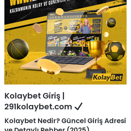
Kolaybet Giriş |
291kolaybet.com
Kolaybet Nedir? Güncel Giriş Adresi
ve Detaylı Rehber (2025)