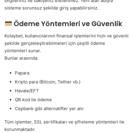
bilgileriniz ve bakiyeniz etkilenmez. Yeni alan adıyla
sisteme sorunsuz şekilde giriş yapabilirsiniz.
Ödeme Yöntemleri ve Güvenlik
Kolaybet, kullanıcılarının finansal işlemlerini hızlı ve güvenli
şekilde gerçekleştirebilmeleri için çeşitli ödeme
yöntemleri sunar.
Bunlar arasında:
Papara
Kripto para (Bitcoin, Tether vb.)
Havale/EFT
QR kod ile ödeme
Cepbank gibi alternatifler yer alır.
Tüm işlemler, SSL sertifikaları ve şifreleme yöntemleri ile
korunmaktadır.