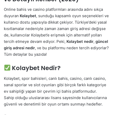
Online bahis ve casino platformları arasında adını sıkça
duyuran
Kolaybet
, sunduğu kapsamlı oyun seçenekleri ve
kullanıcı dostu yapısıyla dikkat çekiyor. Türkiye’deki yasal
kısıtlamalar nedeniyle zaman zaman giriş adresi değişse
de, kullanıcılar Kolaybet’e erişmek için alternatif yolları
tercih etmeye devam ediyor. Peki,
Kolaybet nedir
,
güncel
giriş adresi nedir
, ve bu platformu neden tercih ediyorlar?
Tüm detaylar bu yazıda!
Kolaybet Nedir?
Kolaybet, spor bahisleri, canlı bahis, casino, canlı casino,
sanal sporlar ve slot oyunları gibi birçok farklı kategoriye
ev sahipliği yapan bir çevrim içi bahis platformudur.
Sahip olduğu uluslararası lisans sayesinde kullanıcılarına
güvenli ve denetimli bir oyun ortamı sunmayı hedefler.